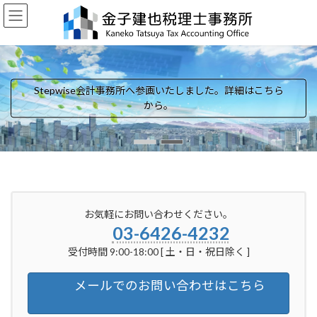
コ
ナ
ン
ビ
テ
ゲ
ン
ー
ツ
シ
へ
ョ
Stepwise会計事務所へ参画いたしました。詳細はこちら
Stepwise会計事務所へ参画いたしました。詳細はこちら
ス
ン
から。
から。
キ
に
ッ
移
プ
動
お気軽にお問い合わせください。
03-6426-4232
受付時間 9:00-18:00 [ 土・日・祝日除く ]
メールでのお問い合わせはこちら